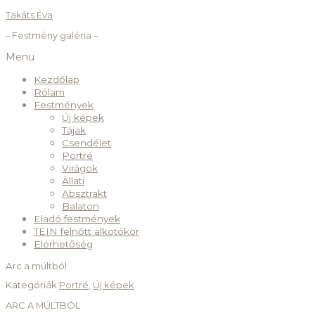
Takáts Éva
– Festmény galéria –
Menu
Kezdőlap
Rólam
Festmények
Új képek
Tájak
Csendélet
Portré
Virágok
Állati
Absztrakt
Balaton
Eladó festmények
TEIN felnőtt alkotókör
Elérhetőség
Arc a múltból
Kategóriák:
Portré
,
Új képek
ARC A MÚLTBÓL