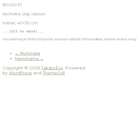
85.000 Ft
technika: olaj, vászon
méret: 40×30 cm
...jött és mesél...
Ha valamelyik festményemet szívesen látnád otthonodban, kérlek keress meg.
←
Illuminate
Nagymama
→
Copyright © 2026
Takáts Éva
. Powered
by
WordPress
and
ThemeGrill
.