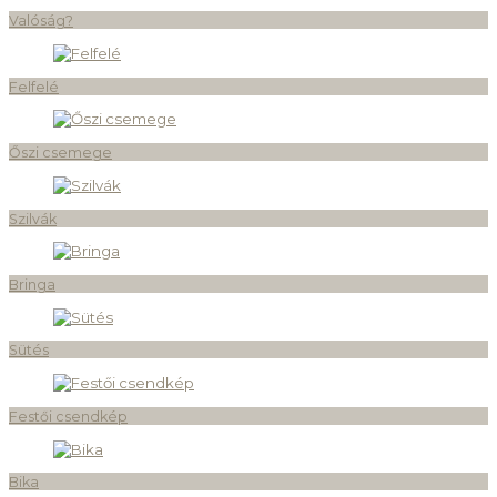
Valóság?
Felfelé
Őszi csemege
Szilvák
Bringa
Sütés
Festői csendkép
Bika