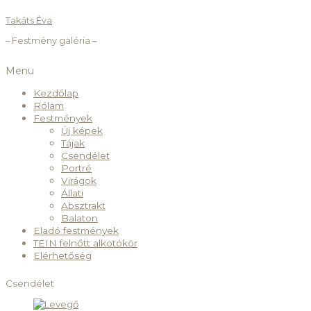
Takáts Éva
– Festmény galéria –
Menu
Kezdőlap
Rólam
Festmények
Új képek
Tájak
Csendélet
Portré
Virágok
Állati
Absztrakt
Balaton
Eladó festmények
TEIN felnőtt alkotókör
Elérhetőség
Csendélet