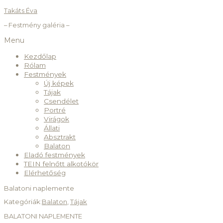
Takáts Éva
– Festmény galéria –
Menu
Kezdőlap
Rólam
Festmények
Új képek
Tájak
Csendélet
Portré
Virágok
Állati
Absztrakt
Balaton
Eladó festmények
TEIN felnőtt alkotókör
Elérhetőség
Balatoni naplemente
Kategóriák:
Balaton
,
Tájak
BALATONI NAPLEMENTE