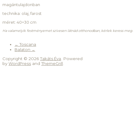
magántulajdonban
technika: olaj, farost
méret: 40×30 cm
Ha valamelyik festményemet szívesen látnád otthonodban, kérlek keress meg.
←
Toscana
Balaton
→
Copyright © 2026
Takáts Éva
. Powered
by
WordPress
and
ThemeGrill
.