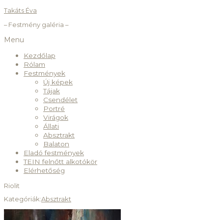
Takáts Éva
– Festmény galéria –
Menu
Kezdőlap
Rólam
Festmények
Új képek
Tájak
Csendélet
Portré
Virágok
Állati
Absztrakt
Balaton
Eladó festmények
TEIN felnőtt alkotókör
Elérhetőség
Riolit
Kategóriák:
Absztrakt