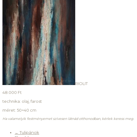
RIOLIT
48.000 Ft
technika: olaj, farost
méret: 50×40 cm
Ha valamelyik festményemet szívesen látnád otthonodban, kérlek keress meg.
←
Tulipánok