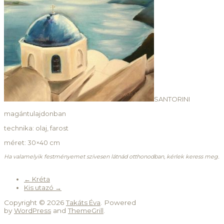
SANTORINI
magántulajdonban
technika: olaj, farost
méret: 30×40 cm
Ha valamelyik festményemet szívesen látnád otthonodban, kérlek keress meg.
←
Kréta
Kis utazó
→
Copyright © 2026
Takáts Éva
. Powered
by
WordPress
and
ThemeGrill
.