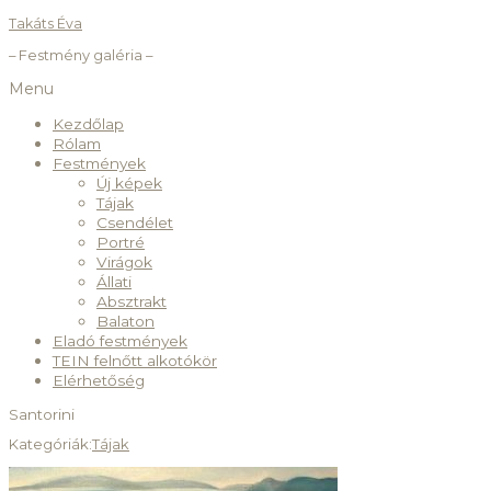
Takáts Éva
– Festmény galéria –
Menu
Kezdőlap
Rólam
Festmények
Új képek
Tájak
Csendélet
Portré
Virágok
Állati
Absztrakt
Balaton
Eladó festmények
TEIN felnőtt alkotókör
Elérhetőség
Santorini
Kategóriák:
Tájak