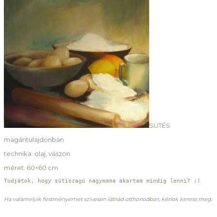
SÜTÉS
magántulajdonban
technika: olaj, vászon
méret: 60×60 cm
Tudjátok, hogy sütiszagú nagymama akartam mindig lenni? :)

Ha valamelyik festményemet szívesen látnád otthonodban, kérlek keress meg.