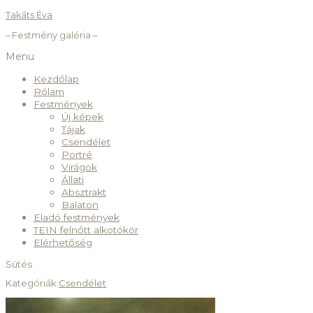
Takáts Éva
– Festmény galéria –
Menu
Kezdőlap
Rólam
Festmények
Új képek
Tájak
Csendélet
Portré
Virágok
Állati
Absztrakt
Balaton
Eladó festmények
TEIN felnőtt alkotókör
Elérhetőség
Sütés
Kategóriák:
Csendélet